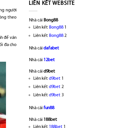
LIÊN KẾT WEBSITE
ợng người
hông theo
Nhà cái
Bong88
Liên kết
Bong88
1
Liên kết
Bong88
2
nh để ván
tối đa cho
Nhà cái
dafabet
Nhà cái
12bet
Nhà cái
d9bet
Liên kết
d9bet
1
Liên kết
d9bet
2
Liên kết
d9bet
3
Nhà cái
fun88
Nhà cái
188bet
Liên kết
188bet
1