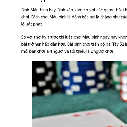
Binh Mậu binh hay Binh xập xám so với các game bài th
chơi. Cách chơi Mậu binh là đánh hết bài là thắng như c
lối sát phạt
So với thời kỳ trước thì luật chơi Mậu binh ngày nay khô
bài trở nên hấp dẫn hơn. Bài binh chơi trên bộ bài Tây 52 l
mỗi bàn chơi là 4 người và tối thiểu là 2 người chơi.