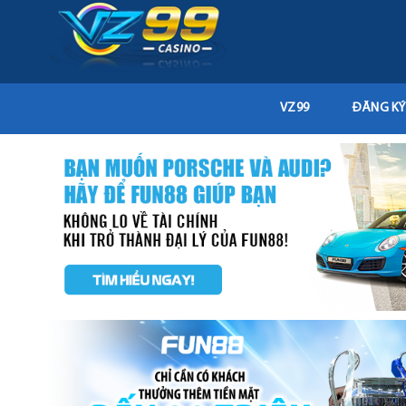
Skip
to
content
VZ99
ĐĂNG KÝ