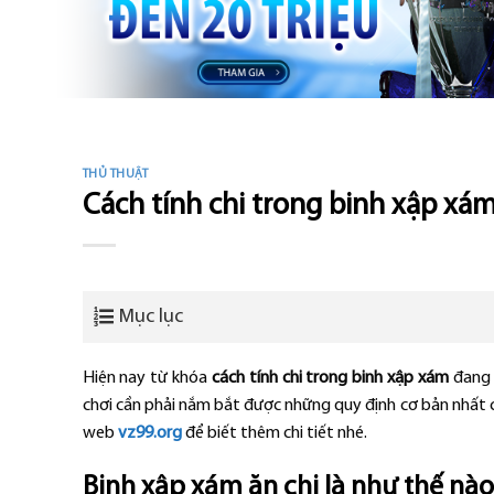
THỦ THUẬT
Cách tính chi trong binh xập xám 
Mục lục
Hiện nay từ khóa
cách tính chi trong binh xập xám
đang 
chơi cần phải nắm bắt được những quy định cơ bản nhất c
web
vz99.org
để biết thêm chi tiết nhé.
Binh xập xám ăn chi là như thế nào