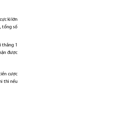
ực kì lớn
u, tổng số
ơi thắng 1
nhận được
 tiền cược
hi thì nếu