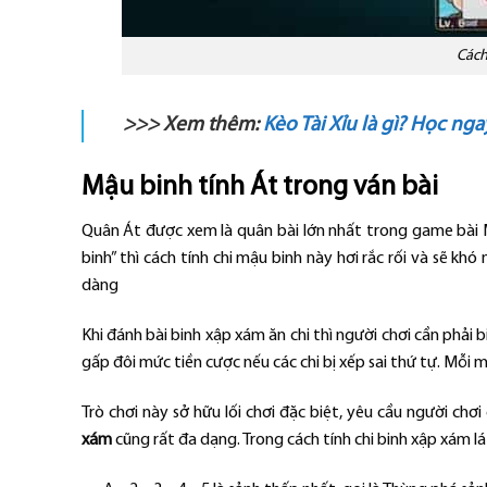
Cách
>>> Xem thêm:
Kèo Tài Xỉu là gì? Học nga
Mậu binh tính Át trong ván bài
Quân Át được xem là quân bài lớn nhất trong game bài Mậu
binh” thì cách tính chi mậu binh này hơi rắc rối và sẽ kh
dàng
Khi đánh bài binh xập xám ăn chi thì người chơi cần phải b
gấp đôi mức tiền cược nếu các chi bị xếp sai thứ tự. Mỗi 
Trò chơi này sở hữu lối chơi đặc biệt, yêu cầu người chơ
xám
cũng rất đa dạng. Trong cách tính chi binh xập xám lá 