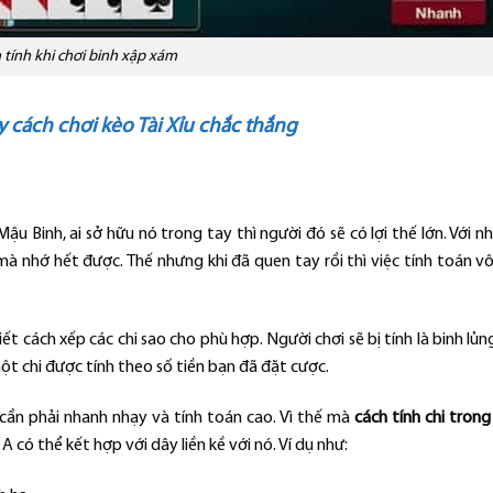
 tính khi chơi binh xập xám
y cách chơi kèo Tài Xỉu chắc thắng
 Binh, ai sở hữu nó trong tay thì người đó sẽ có lợi thế lớn. Với n
ó mà nhớ hết được. Thế nhưng khi đã quen tay rồi thì việc tính toán v
iết cách xếp các chi sao cho phù hợp. Người chơi sẽ bị tính là binh lủ
một chi được tính theo số tiền bạn đã đặt cược.
i cần phải nhanh nhạy và tính toán cao. Vì thế mà
cách tính chi trong
A có thể kết hợp với dây liền kề với nó. Ví dụ như: