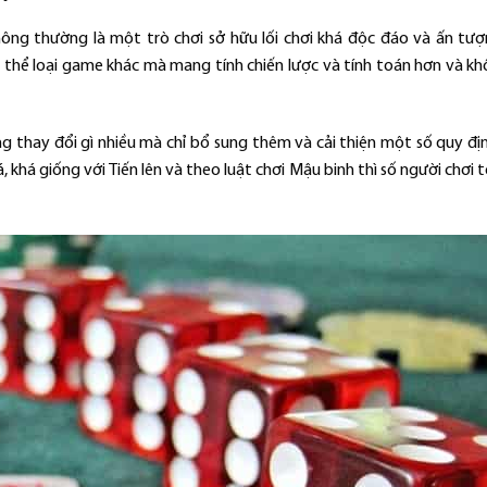
ông thường là một trò chơi sở hữu lối chơi khá độc đáo và ấn tư
ác thể loại game khác mà mang tính chiến lược và tính toán hơn và k
ng thay đổi gì nhiều mà chỉ bổ sung thêm và cải thiện một số quy đị
á, khá giống với Tiến lên và theo luật chơi Mậu binh thì số người chơi 