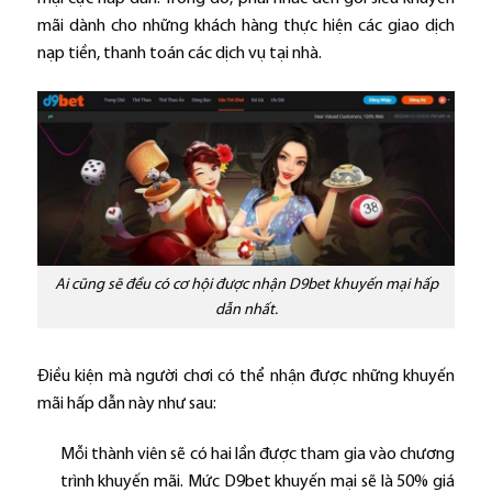
mãi dành cho những khách hàng thực hiện các giao dịch
nạp tiền, thanh toán các dịch vụ tại nhà.
Ai cũng sẽ đều có cơ hội được nhận D9bet khuyến mại hấp
dẫn nhất.
Điều kiện mà người chơi có thể nhận được những khuyến
mãi hấp dẫn này như sau:
Mỗi thành viên sẽ có hai lần được tham gia vào chương
trình khuyến mãi. Mức D9bet khuyến mại sẽ là 50% giá