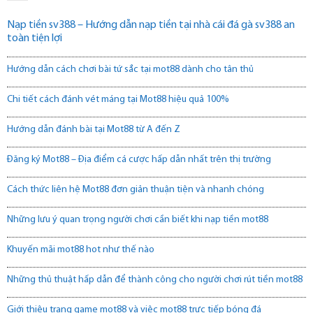
Nạp tiền sv388 – Hướng dẫn nạp tiền tại nhà cái đá gà sv388 an
toàn tiện lợi
Hướng dẫn cách chơi bài tứ sắc tại mot88 dành cho tân thủ
Chi tiết cách đánh vét máng tại Mot88 hiệu quả 100%
Hướng dẫn đánh bài tại Mot88 từ A đến Z
Đăng ký Mot88 – Địa điểm cá cược hấp dẫn nhất trên thị trường
Cách thức liên hệ Mot88 đơn giản thuận tiện và nhanh chóng
Những lưu ý quan trọng người chơi cần biết khi nạp tiền mot88
Khuyến mãi mot88 hot như thế nào
Những thủ thuật hấp dẫn để thành công cho người chơi rút tiền mot88
Giới thiệu trang game mot88 và việc mot88 trực tiếp bóng đá