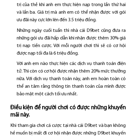
trị của thẻ khi anh em thực hiện nạp trong lần thứ hai
và lần ba. Giá trị mà anh em có thể nhận được với gói
ưu đãi này cực lớn lên đến 3.5 triệu đồng.
Những ngày cuối tuần thì nhà cái D9bet cũng đưa ra
những gói ưu đãi hấp dẫn khi nhận được thêm 30% giá
trị nạp tiền cược. Với mỗi người chơi thì sẽ có cơ hội
được nạp tối đa là 6 triệu đồng.
Với anh em nào thực hiện các dịch vụ thanh toán điện
tử. Thì còn có cơ hội được nhận thêm 20% mức thưởng
nữa. Với dịch vụ thanh toán này, anh em hoàn toàn có
thể an tâm rằng thông tin thanh toán của mình được
bảo mật một cách tối ưu nhất.
Điều kiện để người chơi có được những khuyến
mãi này.
Khi tham gia chơi cá cược tại nhà cái D9bet và bạn không
hề muốn bị mất đi cơ hội nhận được những D9bet khuyến