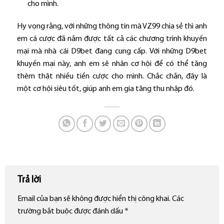
cho mình.
Hy vọng rằng, với những thông tin mà VZ99 chia sẻ thì anh
em cá cược đã nắm được tất cả các chương trình khuyến
mại mà nhà cái D9bet đang cung cấp. Với những D9bet
khuyến mại này, anh em sẽ nhân cơ hội để có thể tăng
thêm thật nhiều tiền cược cho mình. Chắc chắn, đây là
một cơ hội siêu tốt, giúp anh em gia tăng thu nhập đó.
Trả lời
Email của bạn sẽ không được hiển thị công khai.
Các
trường bắt buộc được đánh dấu
*