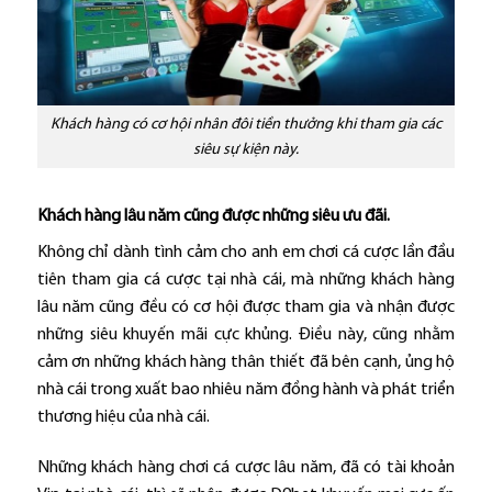
Khách hàng có cơ hội nhân đôi tiền thưởng khi tham gia các
siêu sự kiện này.
Khách hàng lâu năm cũng được những siêu ưu đãi.
Không chỉ dành tình cảm cho anh em chơi cá cược lần đầu
tiên tham gia cá cược tại nhà cái, mà những khách hàng
lâu năm cũng đều có cơ hội được tham gia và nhận được
những siêu khuyến mãi cực khủng. Điều này, cũng nhằm
cảm ơn những khách hàng thân thiết đã bên cạnh, ủng hộ
nhà cái trong xuất bao nhiêu năm đồng hành và phát triển
thương hiệu của nhà cái.
Những khách hàng chơi cá cược lâu năm, đã có tài khoản