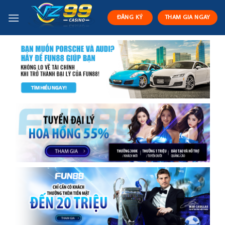
Skip
to
ĐĂNG KÝ
THAM GIA NGAY
content