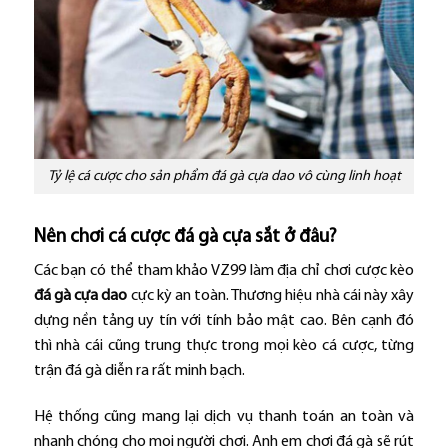
Tỷ lệ cá cược cho sản phẩm đá gà cựa dao vô cùng linh hoạt
Nên chơi cá cược đá gà cựa sắt ở đâu?
Các bạn có thể tham khảo VZ99 làm địa chỉ chơi cược kèo
đá gà cựa dao
cực kỳ an toàn. Thương hiệu nhà cái này xây
dựng nền tảng uy tín với tính bảo mật cao. Bên cạnh đó
thì nhà cái cũng trung thực trong mọi kèo cá cược, từng
trận đá gà diễn ra rất minh bạch.
Hệ thống cũng mang lại dịch vụ thanh toán an toàn và
nhanh chóng cho mọi người chơi. Anh em chơi đá gà sẽ rút