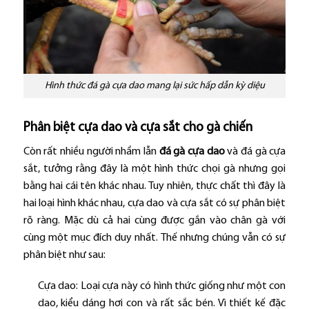
Hình thức đá gà cựa dao mang lại sức hấp dẫn kỳ diệu
Phân biệt cựa dao và cựa sắt cho gà chiến
Còn rất nhiều người nhầm lẫn
đá gà cựa dao
và đá gà cựa
sắt, tưởng rằng đây là một hình thức chọi gà nhưng gọi
bằng hai cái tên khác nhau. Tuy nhiên, thực chất thì đây là
hai loại hình khác nhau, cựa dao và cựa sắt có sự phân biệt
rõ ràng. Mặc dù cả hai cùng được gắn vào chân gà với
cùng một mục đích duy nhất. Thế nhưng chúng vẫn có sự
phân biệt như sau:
Cựa dao: Loại cựa này có hình thức giống như một con
dao, kiểu dáng hơi con và rất sắc bén. Vì thiết kế đặc