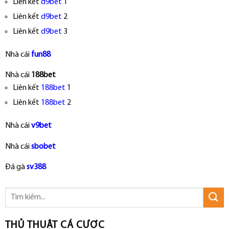
Liên kết
d9bet
1
Liên kết
d9bet
2
Liên kết
d9bet
3
Nhà cái
fun88
Nhà cái
188bet
Liên kết
188bet
1
Liên kết
188bet
2
Nhà cái
v9bet
Nhà cái
sbobet
Đá gà
sv388
THỦ THUẬT CÁ CƯỢC