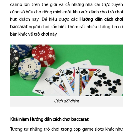
casino lớn trên thế giới và cả những nhà cái trực tuyến
cũng sở hữu cho riêng mình một khu vực dành cho trò chơi
hút khách này. Để hiểu được các
Hướng dẫn cách chơi
baccarat
người chơi cần biết thêm rất nhiều thông tin cơ
bản khác về trò chơi này.
Cách đổi điểm
Khái niệm
Hướng dẫn cách chơi baccarat
Tương tự những trò chơi trong top game slots khác như