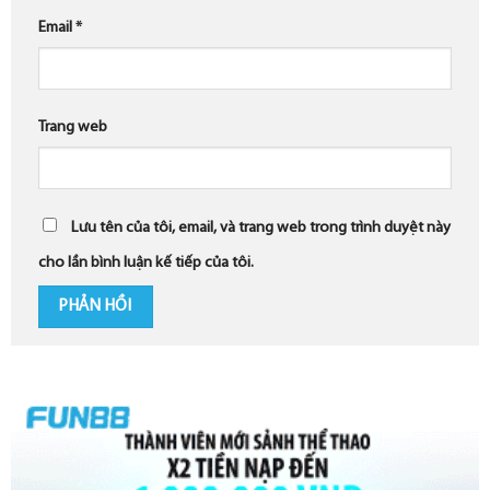
Email
*
Trang web
Lưu tên của tôi, email, và trang web trong trình duyệt này
cho lần bình luận kế tiếp của tôi.