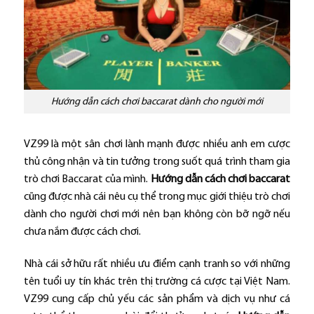
Hướng dẫn cách chơi baccarat dành cho người mới
VZ99 là một sân chơi lành mạnh được nhiều anh em cược
thủ công nhận và tin tưởng trong suốt quá trình tham gia
trò chơi Baccarat của mình.
Hướng dẫn cách chơi baccarat
cũng được nhà cái nêu cụ thể trong mục giới thiệu trò chơi
dành cho người chơi mới nên bạn không còn bỡ ngỡ nếu
chưa nắm được cách chơi.
Nhà cái sở hữu rất nhiều ưu điểm cạnh tranh so với những
tên tuổi uy tín khác trên thị trường cá cược tại Việt Nam.
VZ99 cung cấp chủ yếu các sản phẩm và dịch vụ như cá