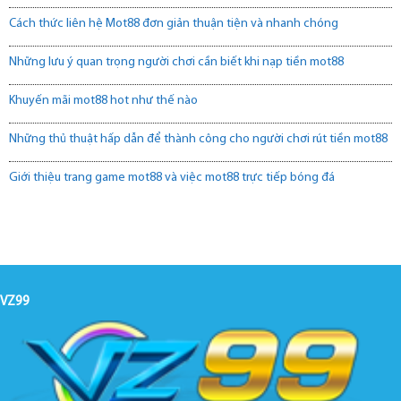
Cách thức liên hệ Mot88 đơn giản thuận tiện và nhanh chóng
Những lưu ý quan trọng người chơi cần biết khi nạp tiền mot88
Khuyến mãi mot88 hot như thế nào
Những thủ thuật hấp dẫn để thành công cho người chơi rút tiền mot88
Giới thiệu trang game mot88 và việc mot88 trực tiếp bóng đá
VZ99