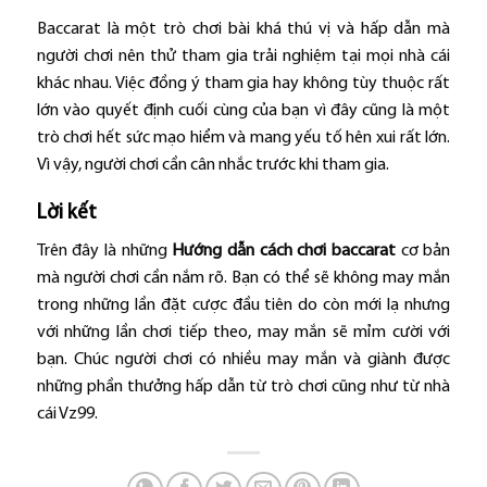
Baccarat là một trò chơi bài khá thú vị và hấp dẫn mà
người chơi nên thử tham gia trải nghiệm tại mọi nhà cái
khác nhau. Việc đồng ý tham gia hay không tùy thuộc rất
lớn vào quyết định cuối cùng của bạn vì đây cũng là một
trò chơi hết sức mạo hiểm và mang yếu tố hên xui rất lớn.
Vì vậy, người chơi cần cân nhắc trước khi tham gia.
Lời kết
Trên đây là những
Hướng dẫn cách chơi baccarat
cơ bản
mà người chơi cần nắm rõ. Bạn có thể sẽ không may mắn
trong những lần đặt cược đầu tiên do còn mới lạ nhưng
với những lần chơi tiếp theo, may mắn sẽ mỉm cười với
bạn. Chúc người chơi có nhiều may mắn và giành được
những phần thưởng hấp dẫn từ trò chơi cũng như từ nhà
cái Vz99.