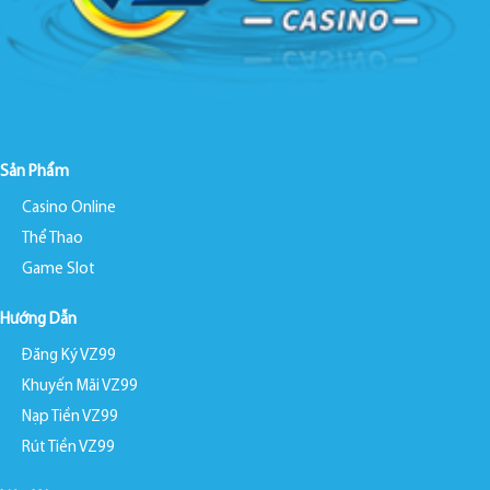
Sản Phẩm
Casino Online
Thể Thao
Game Slot
Hướng Dẫn
Đăng Ký VZ99
Khuyến Mãi VZ99
Nạp Tiền VZ99
Rút Tiền VZ99