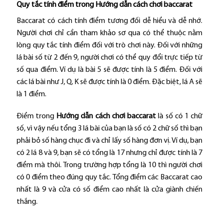
Quy tắc tính điểm trong
Hướng dẫn cách chơi baccarat
Baccarat có cách tính điểm tương đối dễ hiểu và dễ nhớ.
Người chơi chỉ cần tham khảo sơ qua có thể thuộc nằm
lòng quy tắc tính điểm đối với trò chơi này. Đối với những
lá bài số từ 2 đến 9, người chơi có thể quy đổi trực tiếp từ
số qua điểm. Ví dụ là bài 5 sẽ được tính là 5 điểm. Đối với
các lá bài như J, Q, K sẽ được tính là 0 điểm. Đặc biệt, lá A sẽ
là 1 điểm.
Điểm trong
Hướng dẫn cách chơi baccarat
là số có 1 chữ
số, vì vậy nếu tổng 3 lá bài của bạn là số có 2 chữ số thì bạn
phải bỏ số hàng chục đi và chỉ lấy số hàng đơn vị. Ví dụ, bạn
có 2 lá 8 và 9, bạn sẽ có tổng là 17 nhưng chỉ được tính là 7
điểm mà thôi. Trong trường hợp tổng là 10 thì người chơi
có 0 điểm theo đúng quy tắc. Tổng điểm các Baccarat cao
nhất là 9 và cửa có số điểm cao nhất là cửa giành chiến
thắng.