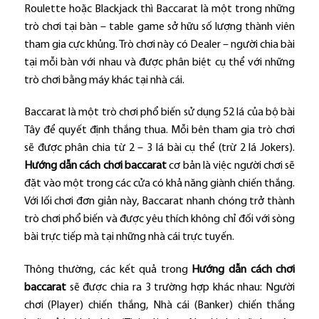
Roulette hoặc Blackjack thì Baccarat là một trong những
trò chơi tại bàn – table game sở hữu số lượng thành viên
tham gia cực khủng. Trò chơi này có Dealer – người chia bài
tại mỗi bàn với nhau và được phân biệt cụ thể với những
trò chơi bằng máy khác tại nhà cái.
Baccarat là một trò chơi phổ biến sử dụng 52 lá của bộ bài
Tây để quyết định thắng thua. Mỗi bên tham gia trò chơi
sẽ được phân chia từ 2 – 3 lá bài cụ thể (trừ 2 lá Jokers).
Hướng dẫn cách chơi baccarat
cơ bản là việc người chơi sẽ
đặt vào một trong các cửa có khả năng giành chiến thắng.
Với lối chơi đơn giản này, Baccarat nhanh chóng trở thành
trò chơi phổ biến và được yêu thích không chỉ đối với sòng
bài trực tiếp mà tại những nhà cái trực tuyến.
Thông thường, các kết quả trong
Hướng dẫn cách chơi
baccarat
sẽ được chia ra 3 trường hợp khác nhau: Người
chơi (Player) chiến thắng, Nhà cái (Banker) chiến thắng