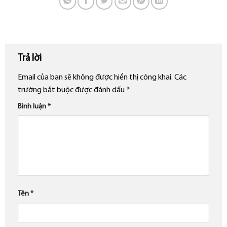
Trả lời
Email của bạn sẽ không được hiển thị công khai.
Các
trường bắt buộc được đánh dấu
*
Bình luận
*
Tên
*