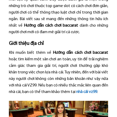
những trò chơi thuộc top game slot có cách chơi đơn giản,
người chơi có thể thông thạo luật chơi chỉ trong thời gian
ngắn. Bài viết sau sẽ mang đến những thông tin hữu ích
nhất về
Hướng dẫn cách chơi baccarat
dành cho những
người chơi mới có đam mê giải trí cá cược.
Giới thiệu địa chỉ
Khi muốn biết thêm về
Hướng dẫn cách chơi baccarat
hoặc tìm kiếm một sân chơi an toàn, uy tín để trải nghiệm
cảm giác tham gia giải trí, người chơi thường gặp khó
khăn trong việc chọn lựa nhà cái. Tuy nhiên, đến với bài viết
này người chơi không còn những băn khoăn như vậy nữa
với nhà cái VZ99. Nếu bạn có nhiều thắc mắc liên quan đến
nhà cái, bạn có thể tham khảo thêm tại
nhà cái vz99
.