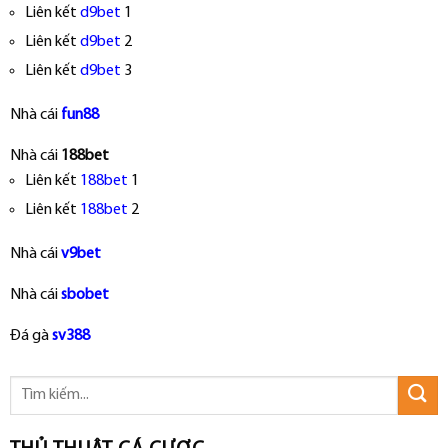
Liên kết
d9bet
1
Liên kết
d9bet
2
Liên kết
d9bet
3
Nhà cái
fun88
Nhà cái
188bet
Liên kết
188bet
1
Liên kết
188bet
2
Nhà cái
v9bet
Nhà cái
sbobet
Đá gà
sv388