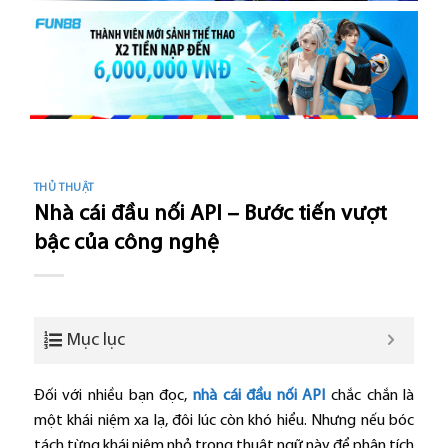
THỦ THUẬT
Nhà cái đầu nối API – Bước tiến vượt
bậc của công nghệ
Mục lục
Đối với nhiều bạn đọc,
nhà cái đầu nối API
chắc chắn là
một khái niệm xa lạ, đôi lúc còn khó hiểu. Nhưng nếu bóc
tách từng khái niệm nhỏ trong thuật ngữ này để phân tích