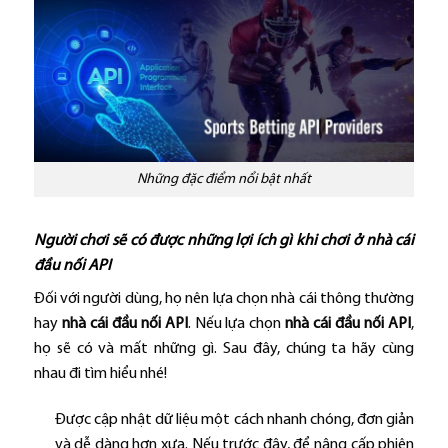
Những đặc điểm nổi bật nhất
Người chơi sẽ có được những lợi ích gì khi chơi ở nhà cái
đầu nối API
Đối với người dùng, họ nên lựa chọn nhà cái thông thường
hay
nhà cái đầu nối API
. Nếu lựa chọn
nhà cái đầu nối API
,
họ sẽ có và mất những gì. Sau đây, chúng ta hãy cùng
nhau đi tìm hiểu nhé!
Được cập nhật dữ liệu một cách nhanh chóng, đơn giản
và dễ dàng hơn xưa. Nếu trước đây, để nâng cấp phiên