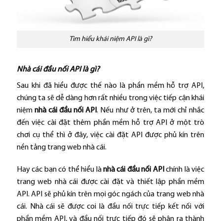
Tìm hiểu khái niệm API là gì?
Nhà cái đầu nối API là gì?
Sau khi đã hiểu được thế nào là phần mềm hỗ trợ API,
chúng ta sẽ dễ dàng hơn rất nhiều trong việc tiếp cận khái
niệm
nhà cái đầu nối API
. Nếu như ở trên, ta mới chỉ nhắc
đến việc cài đặt thêm phần mềm hỗ trợ API ở một trò
chơi cụ thể thì ở đây, việc cài đặt API được phủ kín trên
nền tảng trang web nhà cái.
Hay các bạn có thể hiểu là
nhà cái đầu nối API
chính là việc
trang web nhà cái được cài đặt và thiết lập phần mềm
API. API sẽ phủ kín trên mọi góc ngách của trang web nhà
cái. Nhà cái sẽ được coi là đầu nối trực tiếp kết nối với
phần mềm API, và đầu nối trực tiếp đó sẽ phân ra thành