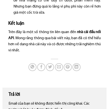
để nhà mạng có thể duy trì được phần mềm này.
Nhưng bạn đừng quá lo lắng vì phụ phí này còn rẻ hơn
giá một cốc trà sữa.
Kết luận
Trên đây là một số thông tin liên quan đến
nhà cái đầu nối
API
. Mong rằng thông qua bài viết này, bạn đã có thể hiểu
hơn về dạng nhà cái này và có được những trải nghiệm thú
vị nhất.
Trả lời
Email của bạn sẽ không được hiển thị công khai.
Các