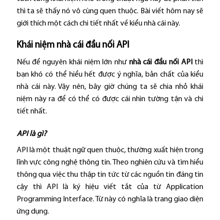
thì ta sẽ thấy nó vô cùng quen thuộc. Bài viết hôm nay sẽ
giới thích một cách chi tiết nhất về kiểu nhà cái này.
Khái niệm nhà cái đầu nối API
Nếu để nguyên khái niệm lớn như
nhà cái đầu nối API
thì
bạn khó có thể hiểu hết được ý nghĩa, bản chất của kiểu
nhà cái này. Vậy nên, bây giờ chúng ta sẽ chia nhỏ khái
niệm này ra để có thể có được cái nhìn tường tận và chi
tiết nhất.
API là gì?
API là một thuật ngữ quen thuộc, thường xuất hiện trong
lĩnh vực công nghệ thông tin. Theo nghiên cứu và tìm hiểu
thông qua việc thu thập tin tức từ các nguồn tin đáng tin
cậy thì API là ký hiệu viết tắt của từ Application
Programming Interface. Từ này có nghĩa là trang giao diện
ứng dụng.