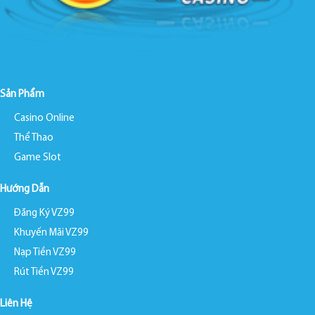
Sản Phẩm
Casino Online
Thể Thao
Game Slot
Hướng Dẫn
Đăng Ký VZ99
Khuyến Mãi VZ99
Nạp Tiền VZ99
Rút Tiền VZ99
Liên Hệ