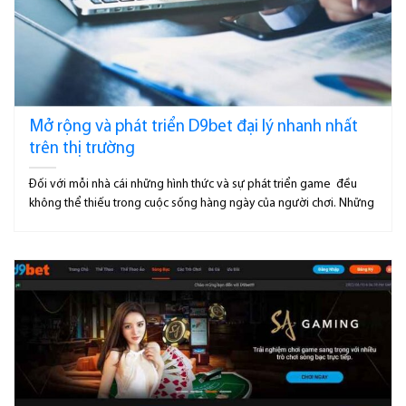
Mở rộng và phát triển D9bet đại lý nhanh nhất
trên thị trường
Đối với mỗi nhà cái những hình thức và sự phát triển game đều
không thể thiếu trong cuộc sống hàng ngày của người chơi. Những