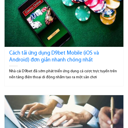
Cách tải ứng dụng D9bet Mobile (iOS và
Android) đơn giản nhanh chóng nhất
Nhà cái D9bet đã sớm phát triển ứng dụng cá cược trực tuyến trên
nền tảng điện thoại di động nhằm tạo ra một sân chơi