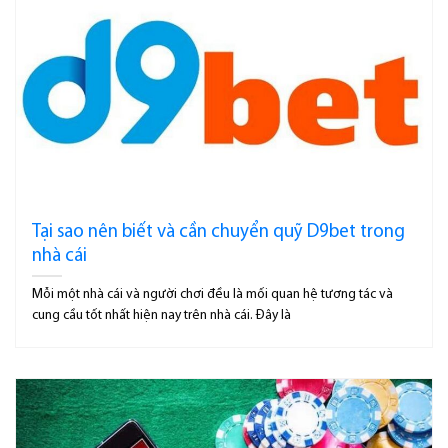
Tại sao nên biết và cần chuyển quỹ D9bet trong
nhà cái
Mỗi một nhà cái và người chơi đều là mối quan hệ tương tác và
cung cầu tốt nhất hiện nay trên nhà cái. Đây là