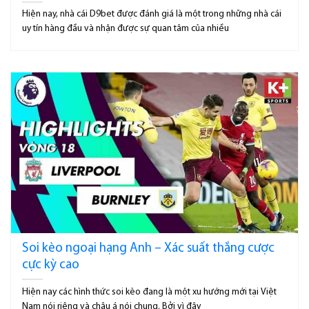
Hiện nay, nhà cái D9bet được đánh giá là một trong những nhà cái
uy tín hàng đầu và nhận được sự quan tâm của nhiều
Soi kèo ngoại hạng Anh – Xác suất thắng cược
cực kỳ cao
Hiện nay các hình thức soi kèo đang là một xu hướng mới tại Việt
Nam nói riêng và châu á nói chung. Bởi vì đây