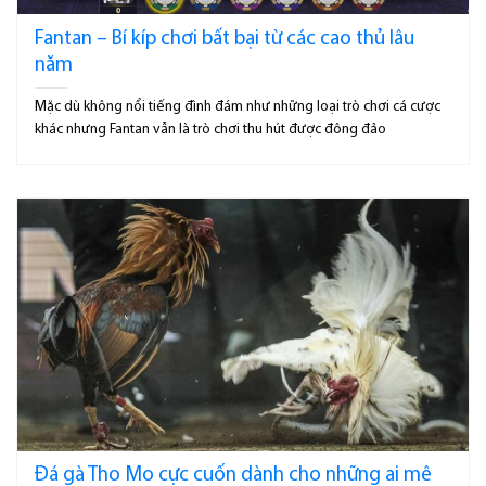
Fantan – Bí kíp chơi bất bại từ các cao thủ lâu
năm
Mặc dù không nổi tiếng đình đám như những loại trò chơi cá cược
khác nhưng Fantan vẫn là trò chơi thu hút được đông đảo
Đá gà Tho Mo cực cuốn dành cho những ai mê